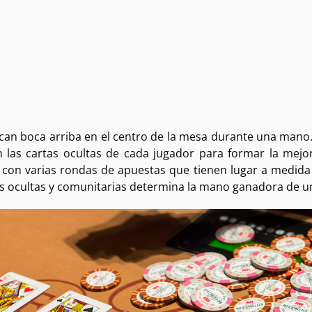
can boca arriba en el centro de la mesa durante una
mano
n las cartas ocultas de cada jugador para formar la mej
con varias rondas de apuestas que tienen lugar a medida q
tas ocultas y comunitarias determina la mano ganadora de u