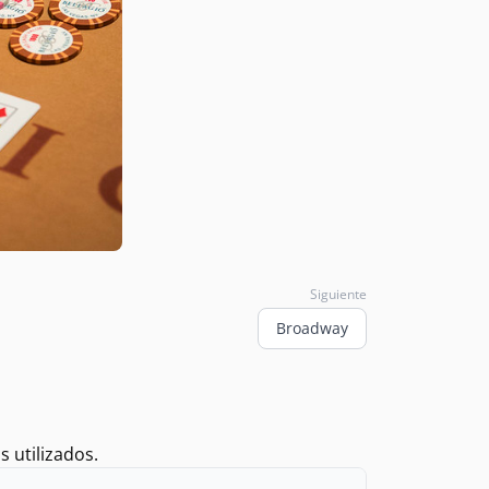
Siguiente
Broadway
 utilizados.