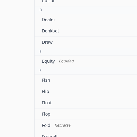
Cut-off
D
Dealer
Donkbet
Draw
E
Equity
Equidad
F
Fish
Flip
Float
Flop
Fold
Retirarse
Freeroll