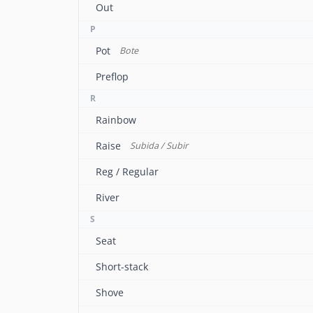
Out
P
Pot
Bote
Preflop
R
Rainbow
Raise
Subida / Subir
Reg / Regular
River
S
Seat
Short-stack
Shove