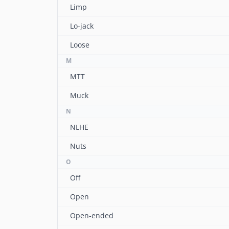
Limp
Lo-jack
Loose
M
MTT
Muck
N
NLHE
Nuts
O
Off
Open
Open-ended