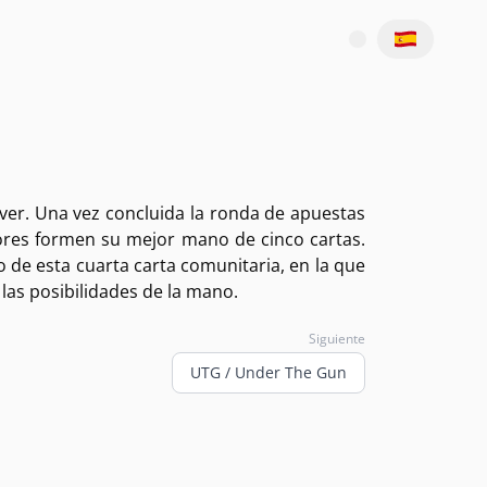
iver
. Una vez concluida la ronda de apuestas
adores formen su mejor mano de cinco cartas.
 de esta cuarta carta comunitaria, en la que
 las posibilidades de la mano.
Siguiente
UTG / Under The Gun