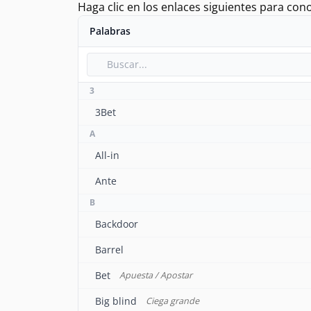
Haga clic en los enlaces siguientes para con
Palabras
3
3Bet
A
All-in
Ante
B
Backdoor
Barrel
Bet
Apuesta / Apostar
Big blind
Ciega grande