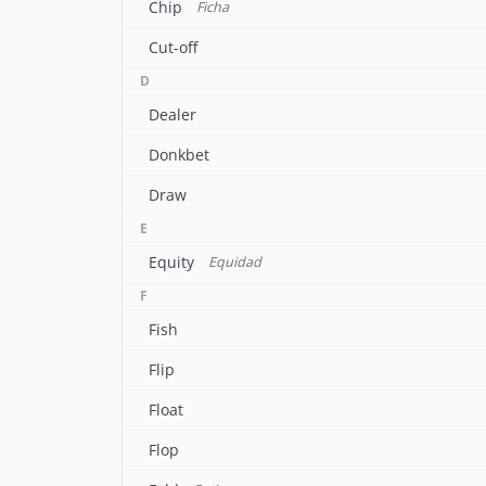
Chip
Ficha
Cut-off
D
Dealer
Donkbet
Draw
E
Equity
Equidad
F
Fish
Flip
Float
Flop