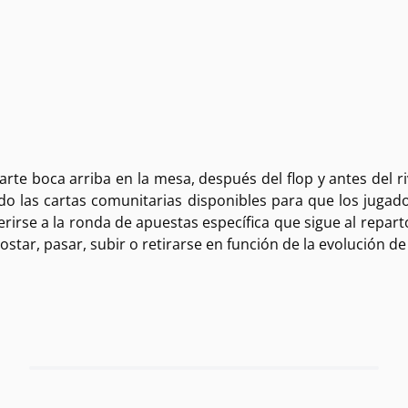
arte boca arriba en la mesa, después del
flop
y antes del
r
iando las cartas comunitarias disponibles para que los jug
irse a la ronda de apuestas específica que sigue al reparto
ostar
,
pasar
,
subir
o
retirarse
en función de la evolución de