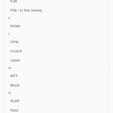
ICM
ITM / In the money
K
Kicker
L
Limp
Lo-jack
Loose
M
MTT
Muck
N
NLHE
Nuts