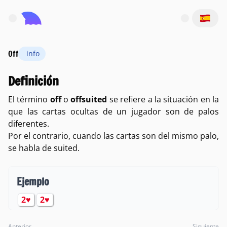
Abrir el menú principal
Off
info
Definición
El término
off
o
offsuited
se refiere a la situación en la
que las cartas ocultas de un jugador son de palos
diferentes.
Por el contrario, cuando las cartas son del mismo palo,
se habla de
suited
.
Ejemplo
♥
♥
2
2
Anterior
Siguiente