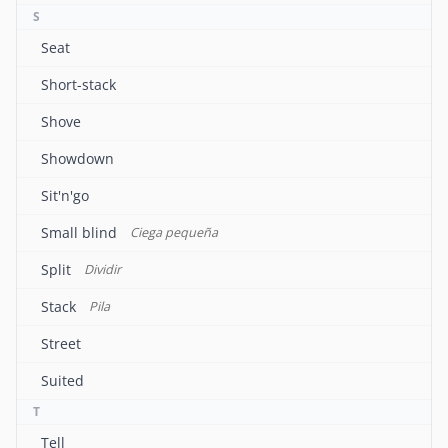
S
Seat
Short-stack
Shove
Showdown
Sit'n'go
Small blind
Ciega pequeña
Split
Dividir
Stack
Pila
Street
Suited
T
Tell