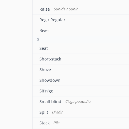
Raise
Subida / Subir
Reg / Regular
River
S
Seat
Short-stack
Shove
Showdown
Sit'n'go
Small blind
Ciega pequeña
Split
Dividir
Stack
Pila