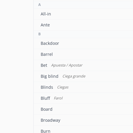
A
All-in
Ante
B
Backdoor
Barrel
Bet
Apuesta / Apostar
Big blind
Ciega grande
Blinds
Ciegas
Bluff
Farol
Board
Broadway
Burn