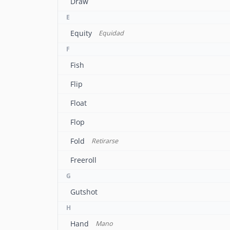
Draw
E
Equity
Equidad
F
Fish
Flip
Float
Flop
Fold
Retirarse
Freeroll
G
Gutshot
H
Hand
Mano