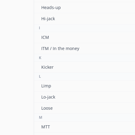
Heads-up
Hi-jack
I
ICM
ITM / In the money
K
Kicker
L
Limp
Lo-jack
Loose
M
MTT