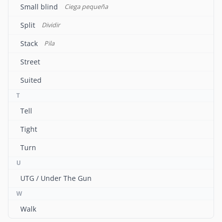
Small blind
Ciega pequeña
Split
Dividir
Stack
Pila
Street
Suited
T
Tell
Tight
Turn
U
UTG / Under The Gun
W
Walk