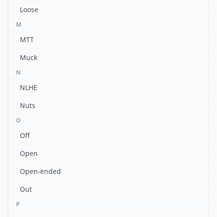
Loose
M
MTT
Muck
N
NLHE
Nuts
O
Off
Open
Open-ended
Out
P