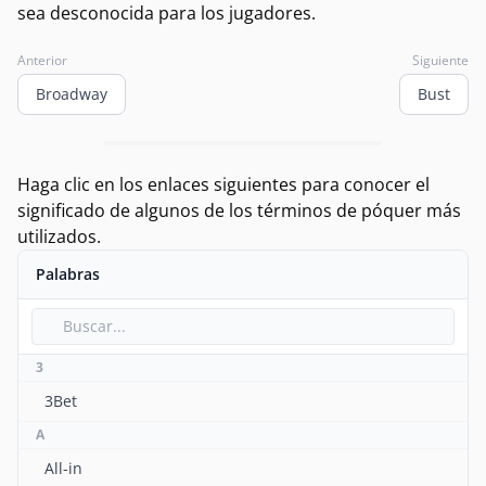
sea desconocida para los jugadores.
Anterior
Siguiente
Broadway
Bust
Haga clic en los enlaces siguientes para conocer el
significado de algunos de los términos de póquer más
utilizados.
Palabras
3
3Bet
A
All-in