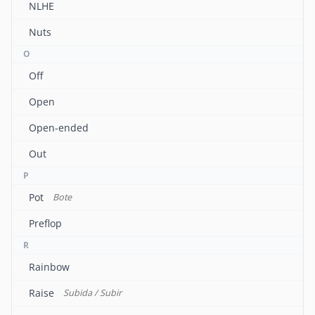
NLHE
Nuts
O
Off
Open
Open-ended
Out
P
Pot
Bote
Preflop
R
Rainbow
Raise
Subida / Subir